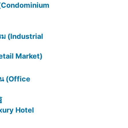
 (Condominium
ม (Industrial
Retail Market)
น (Office
ู
xury Hotel